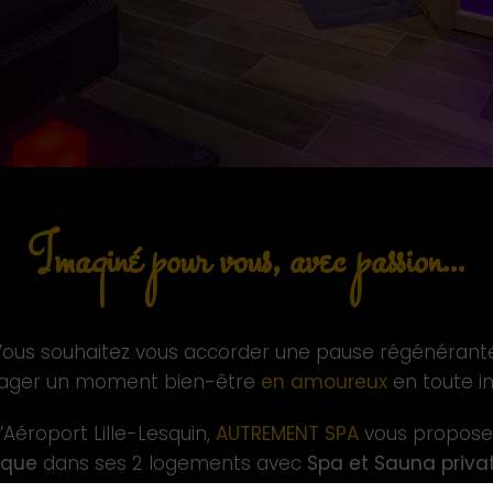
Imaginé pour vous, avec passion...
Vous souhaitez vous accorder une pause régénérante
tager un moment bien-être
en amoureux
en toute in
l’Aéroport Lille-Lesquin,
AUTREMENT SPA
vous propose
ique
dans ses 2 logements avec
Spa et Sauna privat