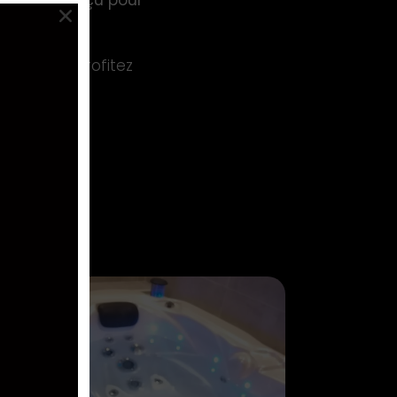
giné et
conçu pour
solue, et profitez
liable !