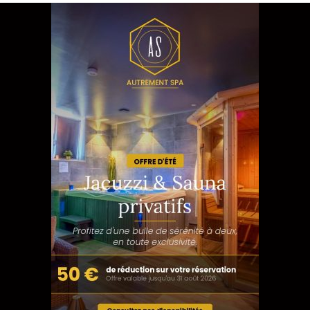
 et évasion sont les maîtres-mots de ce concept ima
vous
dans les moindres détails.
ter par ce
moment de déconnexion
et de détente ab
ent d’hébergements d’exception pour une nuit inoub
RÉSERVER