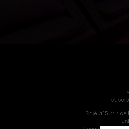
et par
Situé à 15 min de 
un