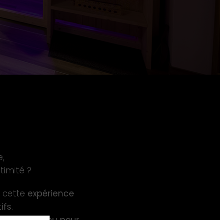
,
timité ?
 cette
expérience
ifs.