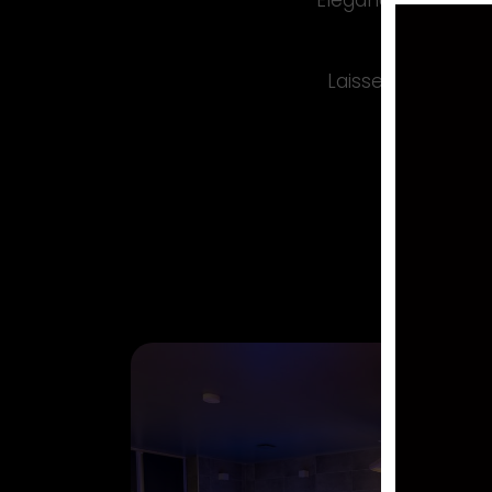
Elégance, qualité,
Laissez-vous ten
pleinem