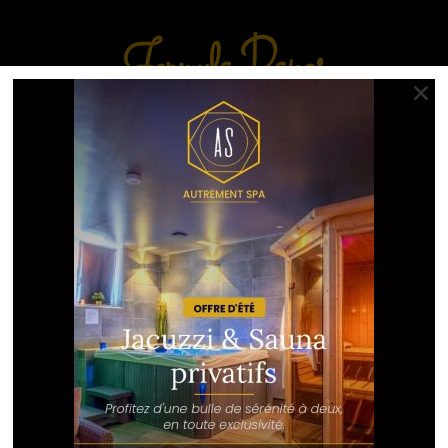
Formule Repas
Plat + Boisson + Dessert
25€/pers.
PLATS
.
Planche campagnarde (pour 2 pers.) :
Assortiment de charcuteries/fromages de qualité &
Baguette
.
Plateau japonais :
Sushi/Sashimi/California & Sauces
.
Poké Bowl au saumon mariné
DESSERTS