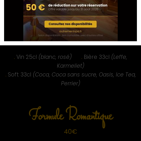
.
Flan à la vanille
.
Eclair au chocolat
.
Tartelette au citron meringuée
.
Chou à la crème vanille
BOISSONS
.
Vin 25cl
(blanc, rosé)
.
Bière 33cl
(Leffe,
Karmeliet)
.
Soft 33cl
(Coca, Coca sans sucre, Oasis, Ice Tea,
Perrier)
Formule Romantique
40€