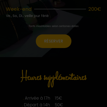
Week-end
200€
Ve., Sa., Di., veille jour férié
Tarifs modifiables selon certaines dates
RÉSERVER
Heures supplémentaires
.
Arrivée à 17h 15€
.
Départ à 14h 50€