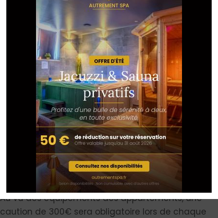
l’appartement, de la même manière que lors de
l’arrivée, et à ne pas partir avec. AUCUN DOUBLE DES
CLES N’EST AUTORISE.
• A nettoyer et ranger la vaisselle
• A laisser l’appartement propre et libre de tous
déchets
• A fermer tous les robinets, fenêtres et éteindre les
lumières
A défaut, le locataire est informé du fait que
l’intervention « ménage » sera facturée et déduite
du montant de la caution.
ARTICLE 10 : CAUTION
Au vu des équipements des appartements, une
caution de 300€ sera obligatoire lors de chaque