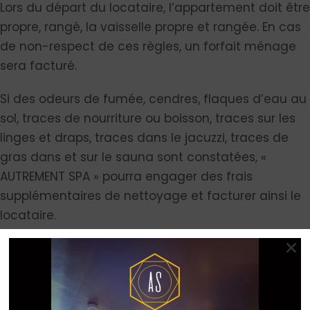
Lors du départ du locataire, l’appartement doit être
propre, rangé, la vaisselle propre et rangée. En cas
de non-respect de ces règles, un forfait ménage
sera facturé.
Si des odeurs de fumée, cendres, flaques d’eau au
sol, traces de nourriture ou boisson, traces sur les
linges et draps, traces dans le jacuzzi, traces de
gras dans et sur le sauna sont constatées, «
AUTREMENT SPA » pourra engager des frais
supplémentaires de nettoyage et facturer ainsi le
locataire.
ARTICLE 9 : FIN DE SEJOUR
Le locataire s’engage avant son départ :
• A fermer à clé la porte de l’appartement et à
laisser les clés dans la boite à clés de